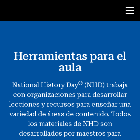
Concurso
Herramientas para el
Recursos para maestros
aula
Herramientas para el aula
®
National History Day
(NHD) trabaja
Cursos
con organizaciones para desarrollar
institutos
lecciones y recursos para enseñar una
Enseñanza de Habilidades de
variedad de áreas de contenido. Todos
Investigación
los materiales de NHD son
Asesoramiento a estudiantes de NHD
desarrollados por maestros para