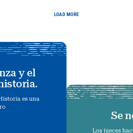
LOAD MORE
nza y el
historia.
Historia es una
uro
Se n
Los jueces hac