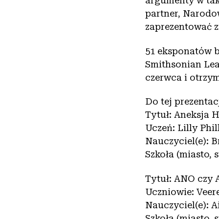
argumenty w tak
partner, Narodo
zaprezentować z
51 eksponatów b
Smithsonian Lea
czerwca i otrzy
Do tej prezentac
Tytuł: Aneksja 
Uczeń: Lilly Phil
Nauczyciel(e): 
Szkoła (miasto, 
Tytuł: ANO czy 
Uczniowie: Veer
Nauczyciel(e):
Szkoła (miasto, 