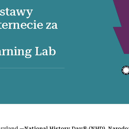
ystawy
ernecie za
arning Lab
aryland —
National History Day® (NHD)
,
Narod