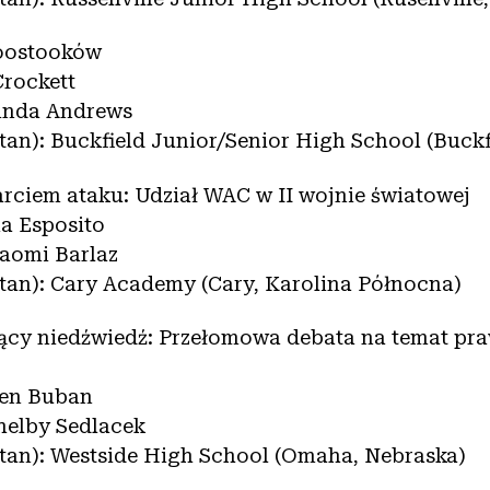
roostooków
rockett
Linda Andrews
stan): Buckfield Junior/Senior High School (Buckf
arciem ataku: Udział WAC w II wojnie światowej
a Esposito
Naomi Barlaz
stan): Cary Academy (Cary, Karolina Północna)
jący niedźwiedź: Przełomowa debata na temat pr
ren Buban
Shelby Sedlacek
 stan): Westside High School (Omaha, Nebraska)