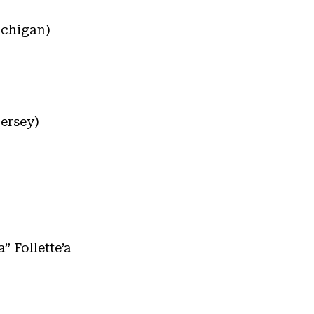
ichigan)
Jersey)
 Follette’a