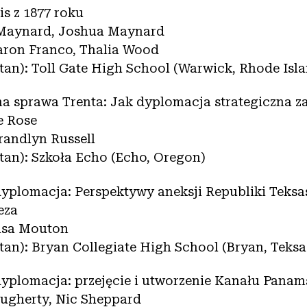
s z 1877 roku
 Maynard, Joshua Maynard
aron Franco, Thalia Wood
stan): Toll Gate High School (Warwick, Rhode Isl
na sprawa Trenta: Jak dyplomacja strategiczna z
e Rose
randlyn Russell
stan): Szkoła Echo (Echo, Oregon)
 dyplomacja: Perspektywy aneksji Republiki Teksa
eza
Lisa Mouton
stan): Bryan Collegiate High School (Bryan, Teksa
 dyplomacja: przejęcie i utworzenie Kanału Pana
ugherty, Nic Sheppard