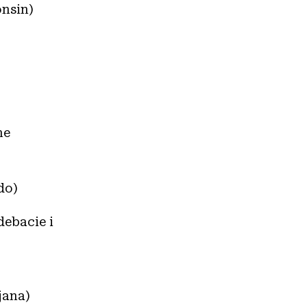
onsin)
ne
do)
debacie i
jana)