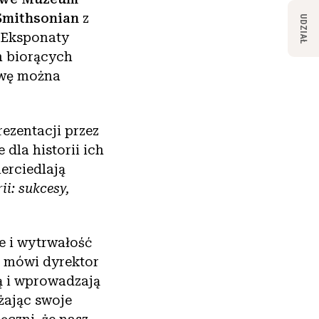
Smithsonian
z
UDZIAŁ
. Eksponaty
h biorących
awę można
ezentacji przez
dla historii ich
erciedlają
ii: sukcesy,
e i wytrwałość
– mówi dyrektor
ą i wprowadzają
żając swoje