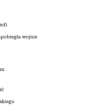
and)
apobiegła wojnie
su
s)
mskiego