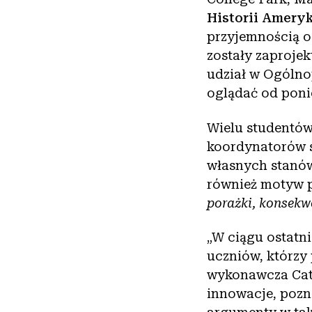
Historii Amery
przyjemnością o
zostały zaproje
udział w Ogóln
oglądać od poni
Wielu studentów
koordynatorów s
własnych stanów
również motyw 
porażki, konsekw
„W ciągu ostatn
uczniów, którzy
wykonawcza Cath
innowacje, pozn