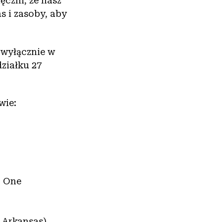
czni, że nasz
s i zasoby, aby
 wyłącznie w
ziałku 27
wie:
r One
, Arkansas)