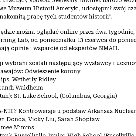
 znaczący sposób. Jesteśmy również bardzo wdzię
we Muzeum Historii Ameryki, udostępnił swój cza
nakomitą pracę tych studentów historii”.
ędzie można oglądać online przez dwa tygodnie,
rning Lab, od poniedziałku 13 czerwca do ponied
mają opinie i wsparcie od ekspertów NMAH.
ji wybrani zostali następujący wystawcy i ucznio
Hawajów: Odwieszenie korony
lips, Wetherly Ridley
Brandi Waldheim
stan): St. Luke School, (Columbus, Georgia)
A-NIE? Kontrowersje u podstaw Arkansas Nuclea
en Donda, Vicky Liu, Sarah Shoptaw
 Aimee Mimms
stan): Russellville Junior High School (Rusellville