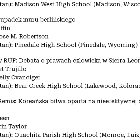
 stan): Madison West High School (Madison, Wisc
y upadek muru berlińskiego
ffin
Rose M. Robertson
stan): Pinedale High School (Pinedale, Wyoming)
w RUF: Debata o prawach człowieka w Sierra Leo
t Trujillo
elly Cvanciger
 stan): Bear Creek High School (Lakewood, Kolora
 Remis: Koreańska bitwa oparta na nieefektywnej 
reen
rin Taylor
stan): Ouachita Parish High School (Monroe, Luiz