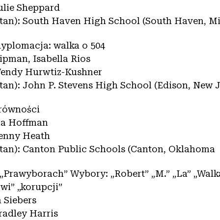
ulie Sheppard
 stan): South Haven High School (South Haven, M
dyplomacja: walka o 504
ipman, Isabella Rios
Wendy Hurwtiz-Kushner
stan): John P. Stevens High School (Edison, New 
 równości
ma Hoffman
Penny Heath
 stan): Canton Public Schools (Canton, Oklahoma
„Prawyborach” Wybory: „Robert” „M.” „La” „Walka”
wi” „korupcji”
 Siebers
radley Harris