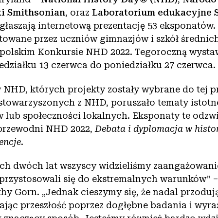
ki Smithsonian
, oraz
Laboratorium edukacyjne 
głaszają internetową prezentację 53 eksponatów
ktowane przez uczniów gimnazjów i szkół średnic
opolskim Konkursie NHD 2022. Tegoroczną wyst
edziałku 13 czerwca do poniedziałku 27 czerwca.
 NHD, których projekty zostały wybrane do tej pr
towarzyszonych z NHD, poruszało tematy istotne 
 lub społeczności lokalnych. Eksponaty te odzwi
przewodni NHD 2022,
Debata i dyplomacja w histor
encje
.
ich dwóch lat wszyscy widzieliśmy zaangażowani
 przystosowali się do ekstremalnych warunków” 
y Gorn. „Jednak cieszymy się, że nadal przoduj
ając przeszłość poprzez dogłębne badania i wyra