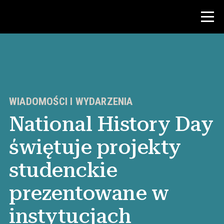
Konkurs
Zasoby dla nauczycieli
WIADOMOŚCI I WYDARZENIA
National History Day
Wiadomości i wydarzenia
świętuje projekty
®
O NHD
studenckie
Zaangażować się
prezentowane w
instytucjach