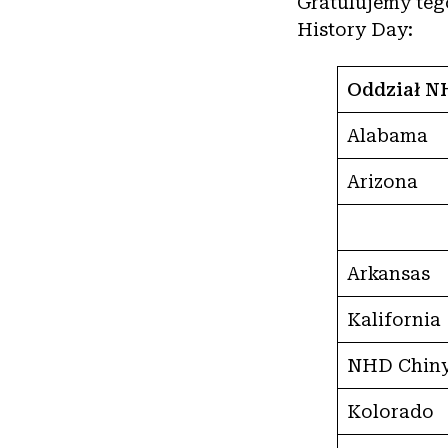
Gratulujemy te
History Day:
Oddział N
Alabama
Arizona
Arkansas
Kalifornia
NHD Chin
Kolorado