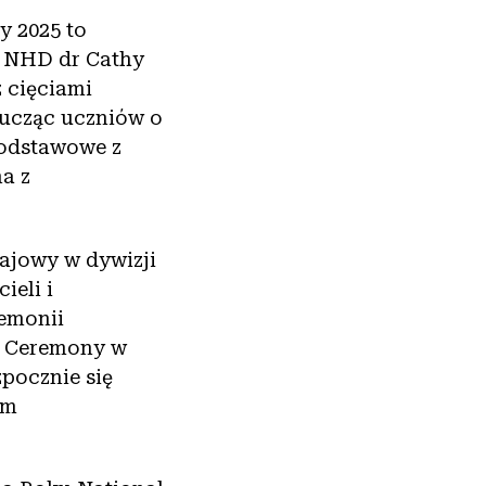
y 2025 to
a NHD dr Cathy
z cięciami
 ucząc uczniów o
podstawowe z
a z
rajowy w dywizji
ieli i
remonii
s Ceremony w
pocznie się
em