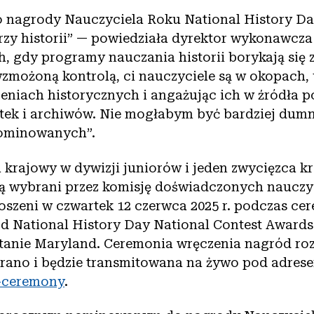
nagrody Nauczyciela Roku National History Da
rzy historii” — powiedziała dyrektor wykonawcz
, gdy programy nauczania historii borykają się 
wzmożoną kontrolą, ci nauczyciele są w okopach,
niach historycznych i angażując ich w źródła 
otek i archiwów. Nie mogłabym być bardziej dumn
ominowanych”.
 krajowy w dywizji juniorów i jeden zwycięzca k
ą wybrani przez komisję doświadczonych nauczyc
oszeni w czwartek 12 czerwca 2025 r. podczas ce
d National History Day National Contest Award
stanie Maryland. Ceremonia wręczenia nagród roz
 rano i będzie transmitowana na żywo pod adres
-ceremony
.