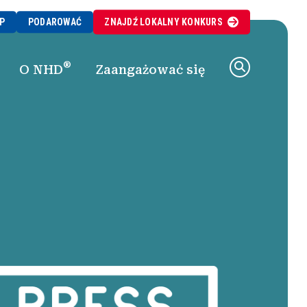
P
PODAROWAĆ
ZNAJDŹ
LOKALNY
KONKURS
®
O NHD
Zaangażować się