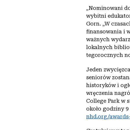
„Nominowani do 
wybitni edukato
Gorn. „W czasach
finansowania i 
ważnych wydarze
lokalnych bibli
tegorocznych n
Jeden zwycięzca
seniorów zostan
historyków i ogł
wręczenia nagró
College Park w 
około godziny 9
nhd.org/awards