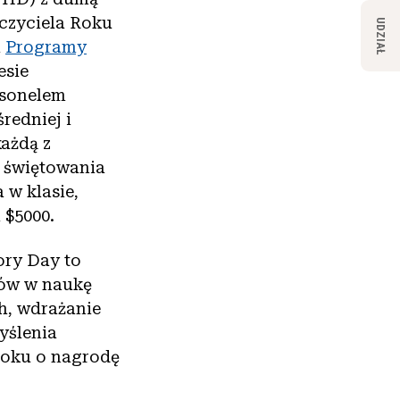
czyciela Roku
UDZIAŁ
h
Programy
esie
rsonelem
redniej i
każdą z
z świętowania
w klasie,
 $5000.
ry Day to
iów w naukę
h, wdrażanie
yślenia
 roku o nagrodę