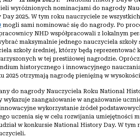
cieli wyróżnionych nominacjami do nagrody Nau
y Day 2025. W tym roku nauczyciele ze wszystkic
D
mogli sami nominować się do nagrody. Po proc
pracownicy NHD współpracowali z lokalnym pe
ybrać maksymalnie jednego nauczyciela szkoły ś
ela szkoły średniej, którzy będą reprezentować 
warzyszonych w tej prestiżowej nagrodzie. Opróc
ndium historycznego i innowacyjnego nauczania 
u 2025 otrzymają nagrodę pieniężną w wysokości
ny do nagrody Nauczyciela Roku National Histo
ry wykazuje zaangażowanie w angażowanie uczn
z innowacyjne wykorzystanie źródeł podstawowyc
ego uczenia się w celu rozwijania umiejętności m
 udział w konkursie National History Day. W tym
uczycieli.