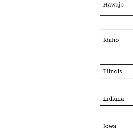
Hawaje
Idaho
Illinois
Indiana
Iowa