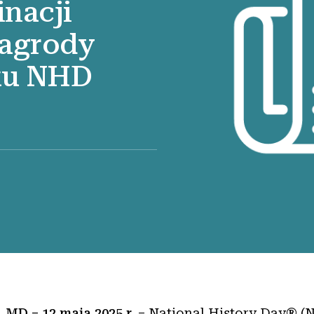
inacji
nagrody
ku NHD
MD – 12 maja 2025 r.
– National History Day® (