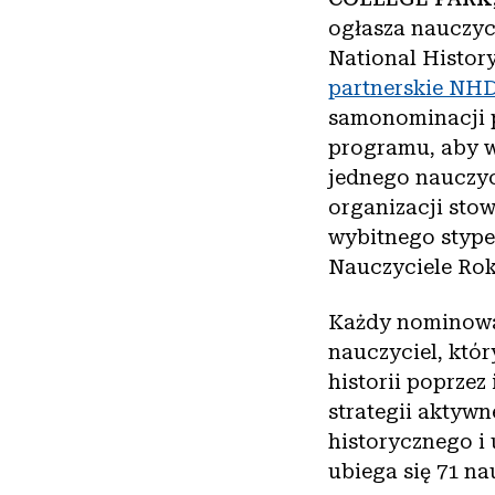
ogłasza nauczy
National Histor
partnerskie NH
samonominacji 
programu, aby w
jednego nauczyci
organizacji sto
wybitnego stype
Nauczyciele Rok
Każdy nominowa
nauczyciel, któ
historii poprze
strategii aktywn
historycznego i
ubiega się 71 na