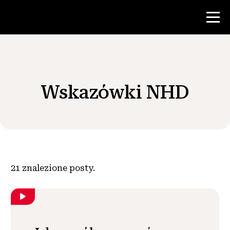
Konkurs
Wskazówki NHD
Zasoby dla nauczycieli
Wiadomości i wydarzenia
®
O NHD
21
znalezione posty.
Zaangażować się