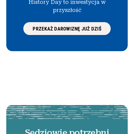
History Day to inwestycja w
przyszłość
PRZEKAŻ DAROWIZNĘ JUŻ DZIŚ
Sędziowie potrzebni