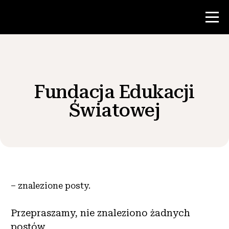
Konkurs
Fundacja Edukacji
Zasoby dla nauczycieli
Światowej
Wiadomości i wydarzenia
®
O NHD
–
znalezione posty.
Zaangażować się
Przepraszamy, nie znaleziono żadnych
postów