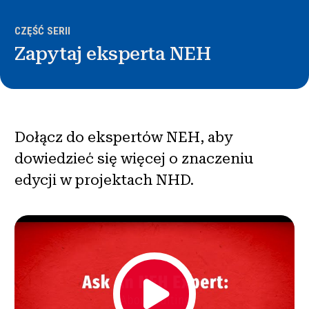
Wiadomości i wydarzenia
CZĘŚĆ SERII
®
Zapytaj eksperta NEH
O NHD
Zaangażować się
Dołącz do ekspertów NEH, aby
dowiedzieć się więcej o znaczeniu
edycji w projektach NHD.