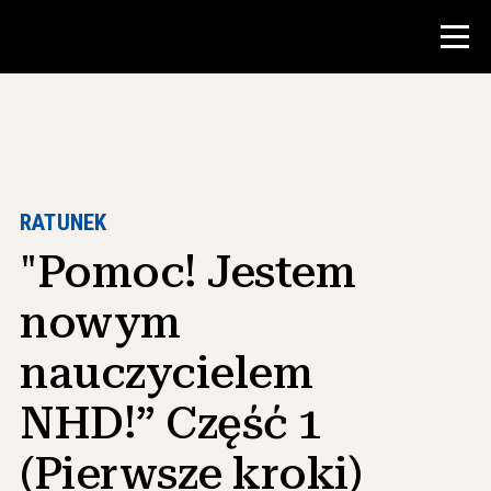
Konkurs
Zasoby dla nauczycieli
RATUNEK
"Pomoc! Jestem
Narzędzia w klasie
Kursy
nowym
Instytuty
nauczycielem
Nauczanie umiejętności badawczych
NHD!” Część 1
Doradzanie studentom NHD
(Pierwsze kroki)