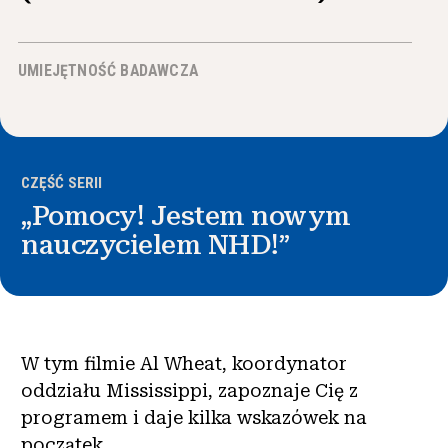
Wiadomości i wydarzenia
UMIEJĘTNOŚĆ BADAWCZA
®
O NHD
Zaangażować się
CZĘŚĆ SERII
„Pomocy! Jestem nowym
nauczycielem NHD!”
W tym filmie Al Wheat, koordynator
oddziału Mississippi, zapoznaje Cię z
programem i daje kilka wskazówek na
początek.