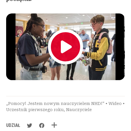
„Pomocy! Jestem nowym nauczycielem NHD!”
•
Wideo
•
Uczestnik pierwszego roku
,
Nauczyciele
UDZIAŁ