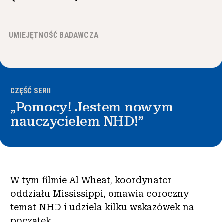
Wiadomości i wydarzenia
UMIEJĘTNOŚĆ BADAWCZA
®
O NHD
Zaangażować się
CZĘŚĆ SERII
„Pomocy! Jestem nowym
nauczycielem NHD!”
W tym filmie Al Wheat, koordynator
oddziału Mississippi, omawia coroczny
temat NHD i udziela kilku wskazówek na
początek.