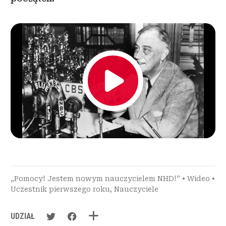
„Pomocy! Jestem nowym nauczycielem NHD!”
•
Wideo
•
Uczestnik pierwszego roku
,
Nauczyciele
UDZIAŁ