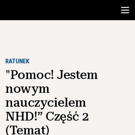
Konkurs
Zasoby dla nauczycieli
RATUNEK
"Pomoc! Jestem
Narzędzia w klasie
Kursy
nowym
Instytuty
nauczycielem
Nauczanie umiejętności badawczych
NHD!” Część 2
Doradzanie studentom NHD
(Temat)