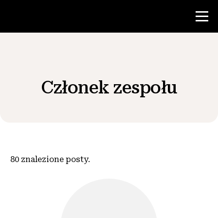
Konkurs
Członek zespołu
Zasoby dla nauczycieli
Wiadomości i wydarzenia
®
O NHD
80
znalezione posty.
Zaangażować się