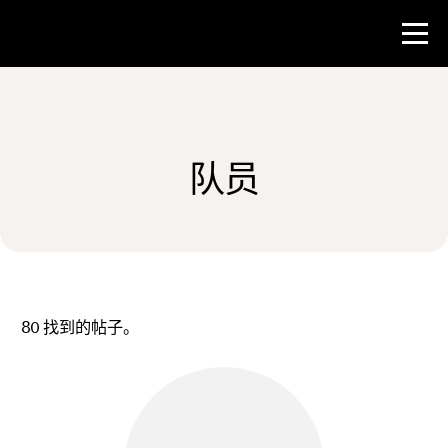
比赛
队员
教师资源
新闻与事件
®
关于 NHD
80
找到的帖子。
参与其中