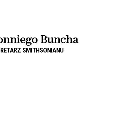
onniego Buncha
KRETARZ SMITHSONIANU