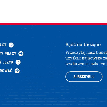
Bądź na bieżąco
AKT
Przeczytaj nasz biule
TY PRACY
uzyskać najnowsze z
Ń JĘZYK
wydarzenia i szkoleni
AROWAĆ
SUBSKRYBUJ