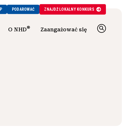
P
PODAROWAĆ
ZNAJDŹ
LOKALNY
KONKURS
®
O NHD
Zaangażować się