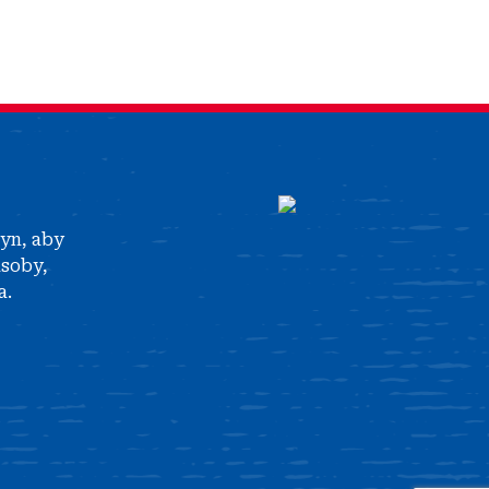
tyn, aby
asoby,
a.