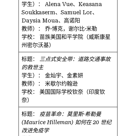
学生）：
Alena Vue、Keasana
Soukkaserm、Samuel Lor、
Daysia Moua、高诺阳
教师）：
乔·博克，谢尔比·米勒
学校：
苗族美国和平学院（威斯康星
州密尔沃基）
标题：
三点式安全带：道路交通事故
的救世主
学生）：
金灿宇、金素妍
教师）：
米歇尔约翰逊
学校：
美国国际学校钦奈（印度钦
奈）
标题：
疫苗革命：莫里斯·希勒曼
(Maurice Hilleman) 如何在 20 世纪
改进免疫学