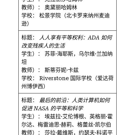
教师）：
奥黛丽哈姆林
学校：
松景学院（北卡罗来纳州麦迪
逊）
标题：
人人享有平等权利：ADA 如何
改变残疾人的生活
学生）：
苏菲·海耶斯，乌尔维·兰加纳
坦
教师）：
斯蒂芬妮·卡兹
学校：
Riverstone 国际学校（爱达荷
州博伊西）
标题：
最后的前沿：人类计算机如何
促进 NASA 的平等和科学
学生）：
埃兹拉·艾伦博根、英格丽·霍
尔达、梅雷迪思·赫莉、格蕾丝·凯尔伯
教师）：
莎拉·戴维斯，约瑟夫·科诺平