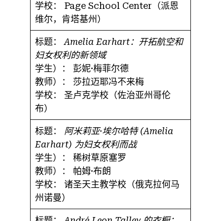
学校：
Page School Center（派恩
维尔，肯塔基州）
标题：
Amelia Earhart：开拓航空和
妇女权利的新领域
学生）：
彭妮·梅菲尔德
教师）：
莎拉迈耶冯不来梅
学校：
圣卢克学校（佐治亚州哥伦
布）
标题：
阿米莉亚·埃尔哈特 (Amelia
Earhart) 为妇女权利而战
学生）：
稀树草原塞罗
教师）：
帕姆·布朗
学校：
诸圣天主教学校（俄克拉何马
州诺曼）
标题：
André Leon Talley 的衣橱：