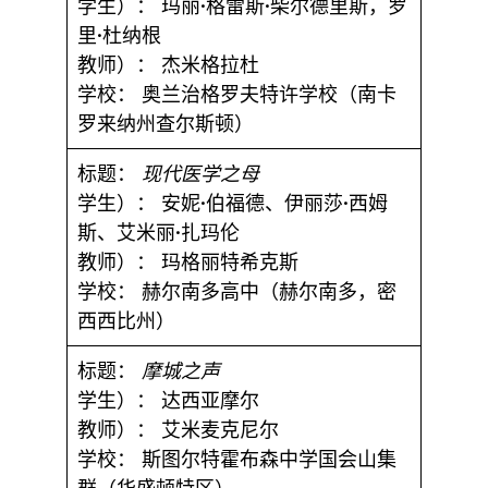
学生）：
玛丽·格雷斯·柴尔德里斯，罗
里·杜纳根
教师）：
杰米格拉杜
学校：
奥兰治格罗夫特许学校（南卡
罗来纳州查尔斯顿）
标题：
现代医学之母
学生）：
安妮·伯福德、伊丽莎·西姆
斯、艾米丽·扎玛伦
教师）：
玛格丽特希克斯
学校：
赫尔南多高中（赫尔南多，密
西西比州）
标题：
摩城之声
学生）：
达西亚摩尔
教师）：
艾米麦克尼尔
学校：
斯图尔特霍布森中学国会山集