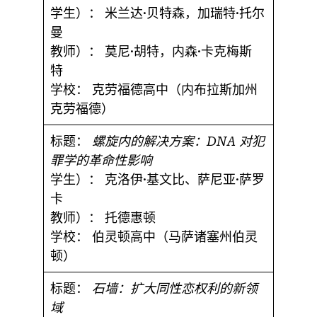
学生）：
米兰达·贝特森，加瑞特·托尔
曼
教师）：
莫尼·胡特，内森·卡克梅斯
特
学校：
克劳福德高中（内布拉斯加州
克劳福德）
标题：
螺旋内的解决方案：DNA 对犯
罪学的革命性影响
学生）：
克洛伊·基文比、萨尼亚·萨罗
卡
教师）：
托德惠顿
学校：
伯灵顿高中（马萨诸塞州伯灵
顿）
标题：
石墙：扩大同性恋权利的新领
域