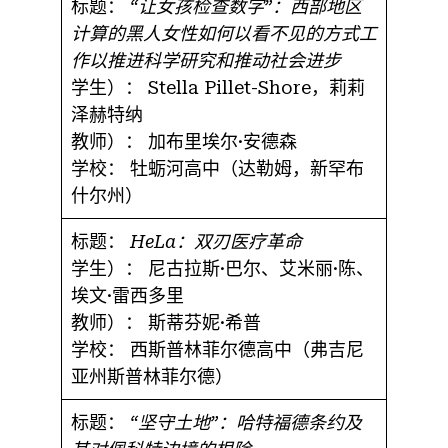
标题：
“让女孩检查数字”：西部地区
计算的黑人女性如何以看不见的方式工
作以推进科学研究和推动社会进步
学生）：
Stella Pillet-Shore，莉莉
泽赫特纳
教师）：
加布里埃尔·安德森
学校：
牡蛎河高中（达勒姆，新罕布
什尔州）
标题：
HeLa：双刃医疗革命
学生）：
尼古拉斯·巴尔、艾米丽·陈、
埃文·雷西多里
教师）：
斯蒂芬妮·希普
学校：
西斯普林菲尔德高中（弗吉尼
亚州斯普林菲尔德）
标题：
“坚守土地”：哈特福德条约及