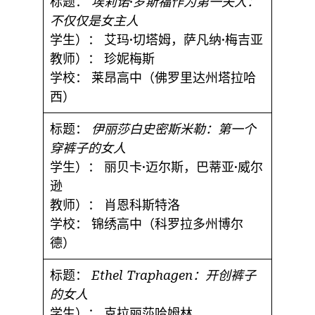
标题：
埃莉诺·罗斯福作为第一夫人：
不仅仅是女主人
学生）：
艾玛·切塔姆，萨凡纳·梅吉亚
教师）：
珍妮梅斯
学校：
莱昂高中（佛罗里达州塔拉哈
西）
标题：
伊丽莎白史密斯米勒：第一个
穿裤子的女人
学生）：
丽贝卡·迈尔斯，巴蒂亚·威尔
逊
教师）：
肖恩科斯特洛
学校：
锦绣高中（科罗拉多州博尔
德）
标题：
Ethel Traphagen：开创裤子
的女人
学生）：
克拉丽莎哈姆林