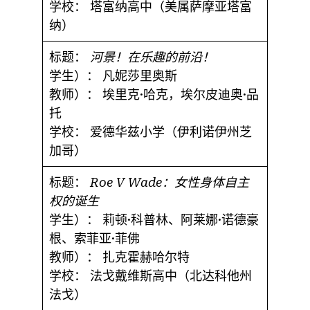
学校：
塔富纳高中（美属萨摩亚塔富
纳）
标题：
河景！在乐趣的前沿！
学生）：
凡妮莎里奥斯
教师）：
埃里克·哈克，埃尔皮迪奥·品
托
学校：
爱德华兹小学（伊利诺伊州芝
加哥）
标题：
Roe V Wade：女性身体自主
权的诞生
学生）：
莉顿·科普林、阿莱娜·诺德豪
根、索菲亚·菲佛
教师）：
扎克霍赫哈尔特
学校：
法戈戴维斯高中（北达科他州
法戈）