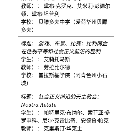
教师）：
黛布·克罗克、艾米莉·彭德尔
顿、黛布·坦普利
学校：
贝滕多夫中学（爱荷华州贝滕
多夫）
标题：
游戏、布景、比赛：比利简金
在性别平等和社会正义前沿的胜利
学生）：
艾莉托马斯
教师）：
劳拉比尔德
学校：
普拉斯基学院（阿肯色州小石
城）
标题：
社会正义前沿的天主教会：
Nostra Aetate
学生）：
帕特里克·布纳尔、索菲亚·多
罗申科、尼尔·克雷比奇、安德鲁·帕克
教师）：
克里斯汀·华莱士