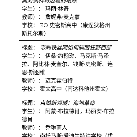
其对佩科特边境的根除
学生）：
玛丽·林奇
教师）：
詹妮弗·麦克蒙
学校：
EO 史密斯高中（康涅狄格州
斯托尔斯）
标题：
带刺铁丝网如何驯服狂野西部
学生）：
伊桑·约翰逊、马克斯·马泽
拉、阿比林·麦奎尔、钱斯·史密斯、连
恩·斯图维
教师）：
迈克霍伯特
学校：
霍文高中（南达科他州霍文）
标题：
点燃新领域：海地革命
学生）：
阿蒙·布拉德肖，玛丽安·布拉
德肖
教师）：
乔琳商人
学校：
南托马斯·爱迪生特许学校（犹