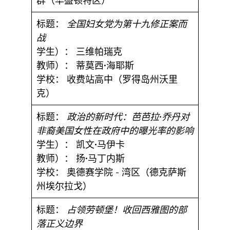
群（华盛顿特区）
标题：
全国妇女党为第十九修正案而
战
学生）：
三维帕瑞克
教师）：
蒂莫西·海耶斯
学校：
收费站高中（罗得岛州沃里
克）
标题：
政治的新时代：芭芭拉·乔丹对
非裔美国女性在政府中的曝光率的影响
学生）：
凯文·马伊卡
教师）：
扬·马丁内斯
学校：
奥德赛学院 - 湾区（德克萨斯
州埃尔拉戈）
标题：
占领劳顿堡！收回西雅图的部
落正义边界