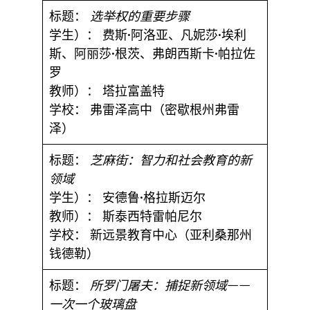
标题：
选举权的重要步骤
学生）：
费斯·阿洛亚、凡妮莎·埃利
斯、阿丽莎·根茨、弗朗西斯卡·帕拉佐
罗
教师）：
塔拉富盖特
学校：
弗雷泽高中（密歇根州弗雷
泽）
标题：
芝麻街：智力和社会教育的新
领域
学生）：
安德鲁·格拉斯迈尔
教师）：
斯泰西特雷帕尼尔
学校：
新远景教育中心（亚利桑那州
钱德勒）
标题：
所罗门屠夫：捕捉新领域——
一次一个玻璃盘