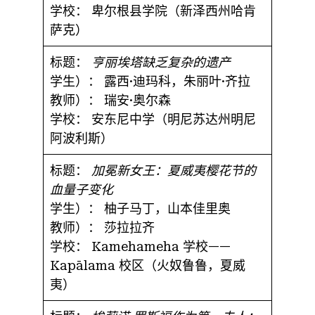
学校：
卑尔根县学院（新泽西州哈肯
萨克）
标题：
亨丽埃塔缺乏复杂的遗产
学生）：
露西·迪玛科，朱丽叶·齐拉
教师）：
瑞安·奥尔森
学校：
安东尼中学（明尼苏达州明尼
阿波利斯）
标题：
加冕新女王：夏威夷樱花节的
血量子变化
学生）：
柚子马丁，山本佳里奥
教师）：
莎拉拉齐
学校：
Kamehameha 学校——
Kapālama 校区（火奴鲁鲁，夏威
夷）