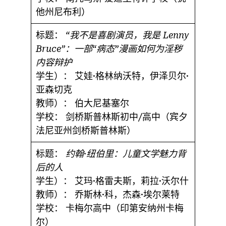
他州尼布利）
标题：
“我不是喜剧演员，我是 Lenny
Bruce”：一部“病态”漫画如何为淫秽
内容辩护
学生）：
艾娃·格林纳沃特，伊泽贝尔·
亚森切克
教师）：
伯大尼基塞尔
学校：
剑桥斯普林斯初中/高中（宾夕
法尼亚州剑桥斯普林斯）
标题：
约翰·纽伯里：儿童文学魅力背
后的人
学生）：
艾玛·格雷夫斯，莉拉·沃尔什
教师）：
乔斯林·科，杰森·埃尔莱特
学校：
卡梅尔高中（印第安纳州卡梅
尔）