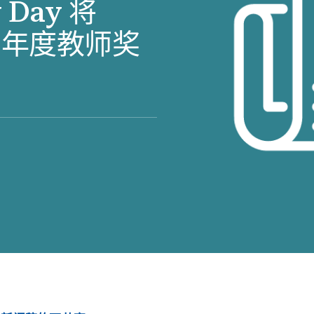
y Day 将
ing 年度教师奖