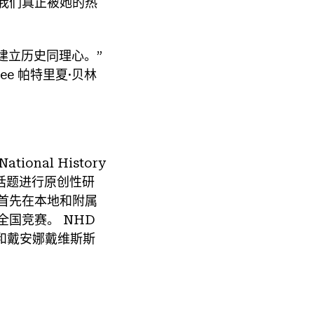
我们真正被她的热
是建立历史同理心。”
zee 帕特里夏·贝林
nal History
史话题进行原创性研
首先在本地和附属
国竞赛。 NHD
会和戴安娜戴维斯斯