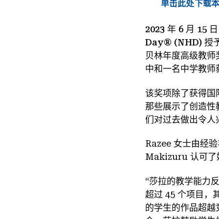
单击此处下载本
2023 年 6 月 
Day® (NHD)
授
贝林年度高级教师奖。 
中和一名中学教师
该奖项除了获得国际
那些展示了创造性
们对过去做出令人
Razee 女士由
Makizuru 认
“莎拉的教学能力反
超过 45 个项目
的学生的作品超越