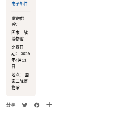
电子邮件
赞助机
构：
国家二战
博物馆
比赛日
期：
2026
年4月11
日
地点：
国
家二战博
物馆
分享