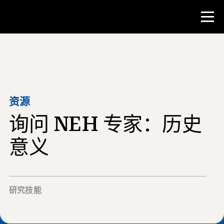
比赛
教师资源
资源
询问 NEH 专家：历史
课堂工具
培训班
意义
研究所
教学研究技能
研究技能
为 NHD 学生提供建议