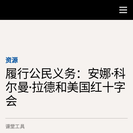
比赛
教师资源
资源
履行公民义务：安娜·科
课堂工具
培训班
尔曼·拉德和美国红十字
研究所
会
教学研究技能
为 NHD 学生提供建议
课堂工具