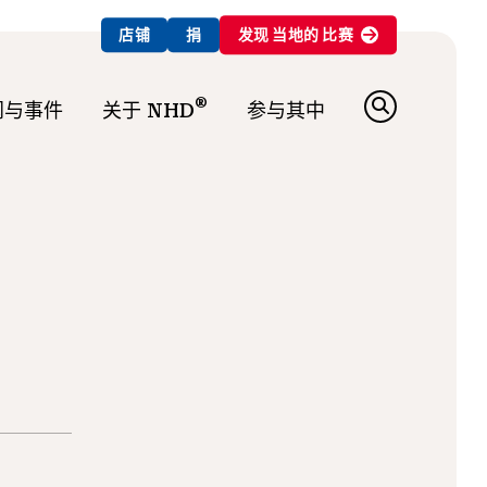
店铺
捐
发现
当地的
比赛
®
闻与事件
关于 NHD
参与其中