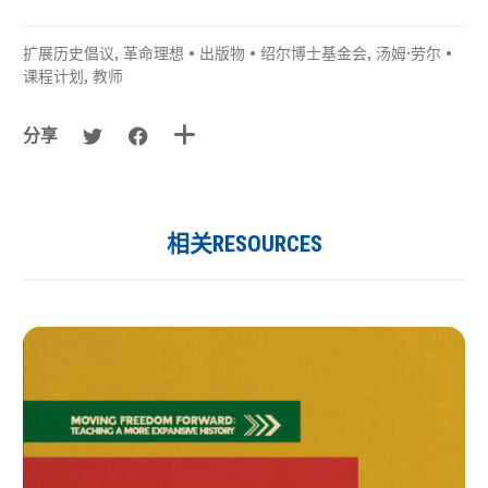
扩展历史倡议
,
革命理想
•
出版物
•
绍尔博士基金会
,
汤姆·劳尔
•
课程计划
,
教师
分享
相关RESOURCES