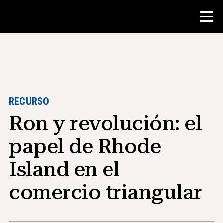
Concurso
Recursos para maestros
RECURSO
Ron y revolución: el
Herramientas para el aula
Cursos
papel de Rhode
institutos
Island en el
Enseñanza de Habilidades de
Investigación
comercio triangular
Asesoramiento a estudiantes de NHD