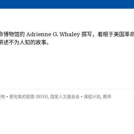
物馆的 Adrienne G. Whaley 撰写，着眼于美
讲述不为人知的故事。
版物
•
更完美的联盟 (NEH)
,
国家人文基金会
•
课程计划
,
教师