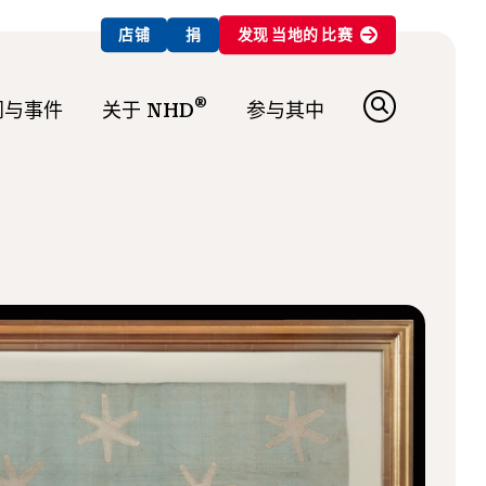
店铺
捐
发现
当地的
比赛
®
闻与事件
关于 NHD
参与其中