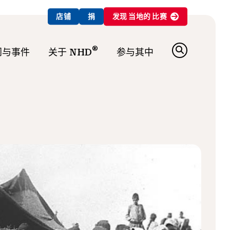
店铺
捐
发现
当地的
比赛
®
闻与事件
关于 NHD
参与其中