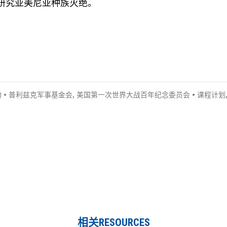
研究亚美尼亚种族灭绝。
物
•
普利兹克军事基金会
,
美国第一次世界大战百年纪念委员会
•
课程计划
相关RESOURCES