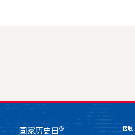
®
接触
国家历史日