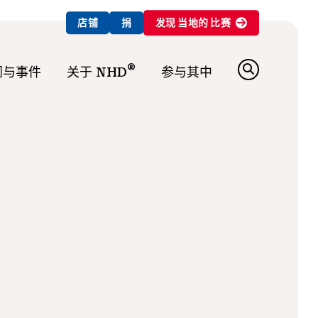
店铺
捐
发现
当地的
比赛
®
闻与事件
关于 NHD
参与其中