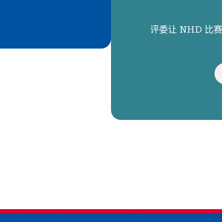
评委让 NHD 