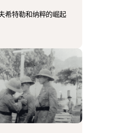
夫希特勒和纳粹的崛起