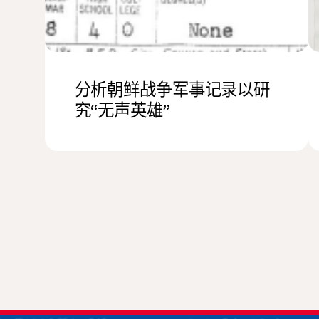
分析朝鲜战争军事记录以研
究“无声英雄”