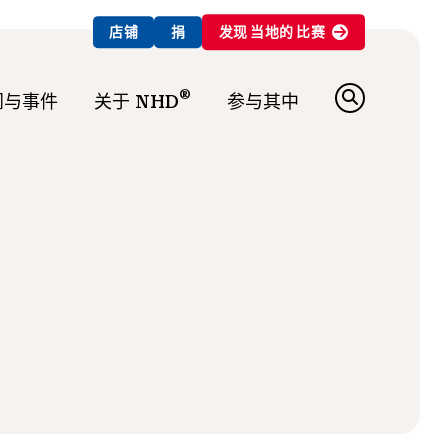
店铺
捐
发现
当地的
比赛
®
闻与事件
关于 NHD
参与其中