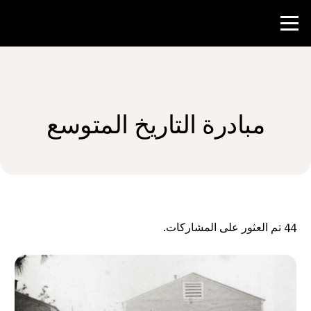
منافسة
مبادرة التاريخ المتوسع
موارد المعلم
الأخبار و الأحداث
®
حول NHD
44
تم العثور على المشاركات.
شارك