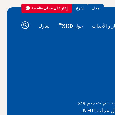
محل
يتبرع
إعثر على
محلي
منافسة
®
ار و الأحداث
حول NHD
شارك
يمية. تم تصميم هذه
لية NHD.