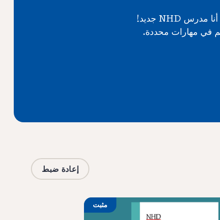
بالإضافة إلى ذلك ، أنشأت NHD سلسلة من مقاطع الفيديو القصيرة ، تسمى HELP! أنا مدرس NHD جديد!
 إشراك طلابهم في مهارات محددة.
إعادة ضبط
مثبت