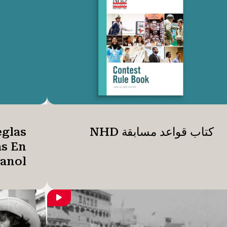
كتاب قواعد مسابقة NHD
glas
s En
anol