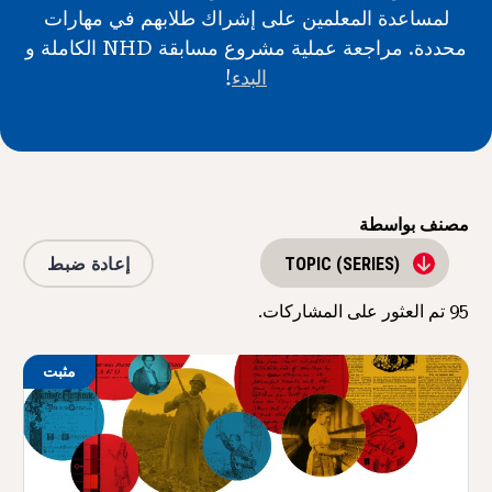
لمساعدة المعلمين على إشراك طلابهم في مهارات
الأخبار و الأحداث
محددة. مراجعة عملية مشروع مسابقة NHD الكاملة و
البدء
!
®
حول NHD
شارك
مصنف بواسطة
إعادة ضبط
TOPIC (SERIES)
95
تم العثور على المشاركات.
مثبت