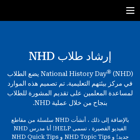
منافسة
إرشاد طلاب NHD
موارد المعلم
®
National History Day
(NHD) يضع الطلاب
أدوات الفصل الدراسي
في مركز بيئتهم التعليمية. تم تصميم هذه الموارد
الدورات
لمساعدة المعلمين على تقديم المشورة للطلاب
المعاهد
بنجاح من خلال عملية NHD.
تدريس مهارات البحث
بالإضافة إلى ذلك ، أنشأت NHD سلسلة من مقاطع
إرشاد طلاب NHD
الفيديو القصيرة ، تسمى HELP! أنا مدرس NHD
جديد! و NHD Topic Tips و NHD Quick Tips