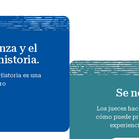
nza y el
historia.
Historia es una
uro
Se n
Los jueces hac
cómo puede pro
experienc