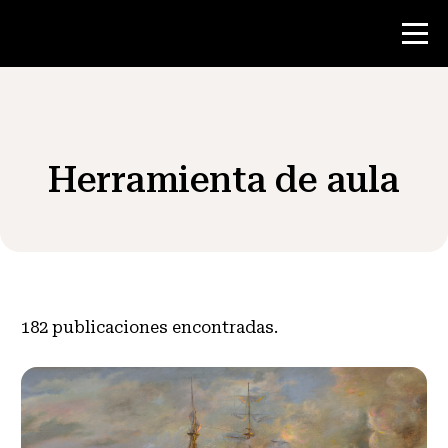
Concurso
Herramienta de aula
Recursos para maestros
Noticias y Eventos
®
Acerca de NHD
182
publicaciones encontradas.
Involucrarse