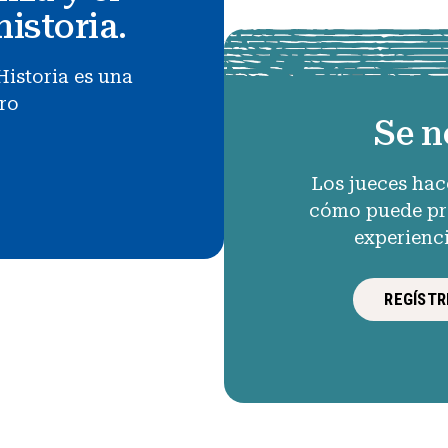
historia.
Historia es una
uro
Se n
Los jueces hac
cómo puede pro
experienc
REGÍSTR