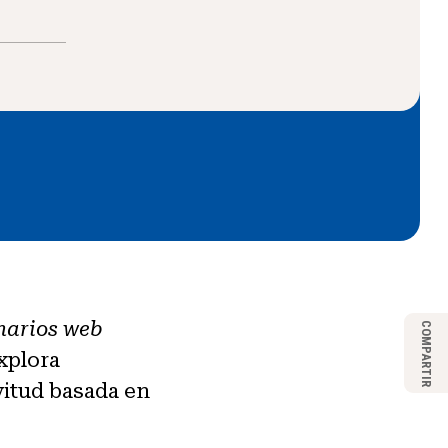
narios web
COMPARTIR
explora
avitud basada en