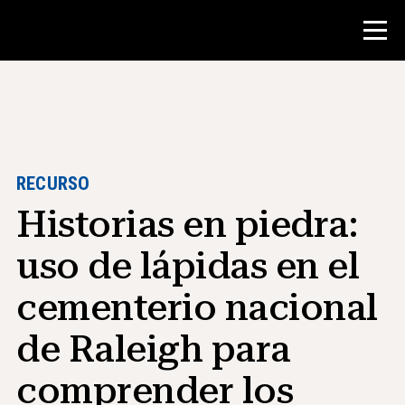
Concurso
Recursos para maestros
RECURSO
Historias en piedra:
Herramientas para el aula
Cursos
uso de lápidas en el
institutos
cementerio nacional
Enseñanza de Habilidades de
Investigación
de Raleigh para
Asesoramiento a estudiantes de NHD
comprender los