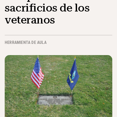
sacrificios de los
Noticias y Eventos
veteranos
®
Acerca de NHD
Involucrarse
HERRAMIENTA DE AULA