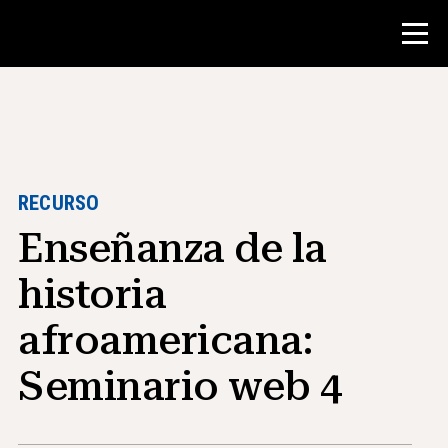
Concurso
Recursos para maestros
RECURSO
Enseñanza de la
Herramientas para el aula
Cursos
historia
institutos
afroamericana:
Enseñanza de Habilidades de
Investigación
Seminario web 4
Asesoramiento a estudiantes de NHD