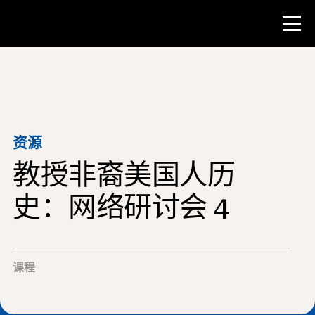
比赛
教师资源
资源
教授非裔美国人历
课堂工具
培训班
史：网络研讨会 4
研究所
教学研究技能
课程
为 NHD 学生提供建议