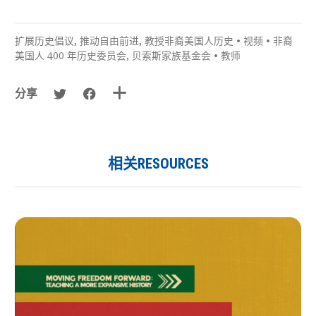
扩展历史倡议
,
推动自由前进
,
教授非裔美国人历史
•
视频
•
非裔
美国人 400 年历史委员会
,
贝索斯家族基金会
•
教师
分享
相关RESOURCES