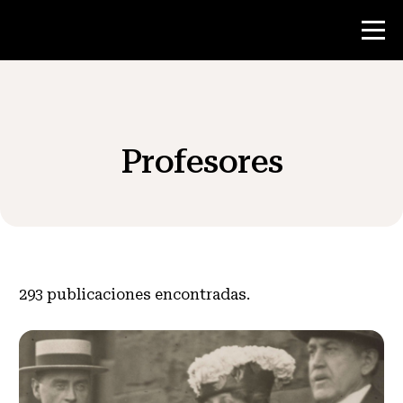
Concurso
Profesores
Recursos para maestros
Noticias y Eventos
®
Acerca de NHD
293
publicaciones encontradas.
Involucrarse