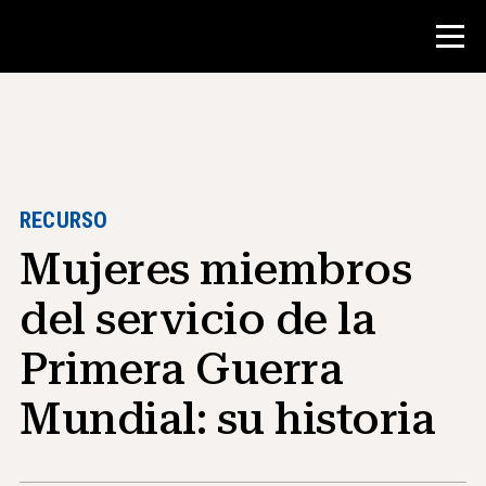
Concurso
Recursos para maestros
RECURSO
Mujeres miembros
Herramientas para el aula
Cursos
del servicio de la
institutos
Primera Guerra
Enseñanza de Habilidades de
Investigación
Mundial: su historia
Asesoramiento a estudiantes de NHD