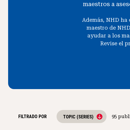
maestros a aseso
Además, NHD ha c
maestro de NHD!
ayudar a los mae
Revise el 
FILTRADO POR
95
publ
TOPIC (SERIES)