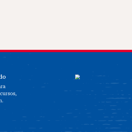
do
ara
ecursos,
n.