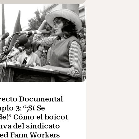
yecto Documental
plo 3: “¡Sί Se
e!” Cómo el boicot
 uva del sindicato
ted Farm Workers