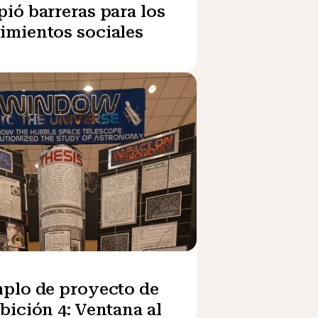
ió barreras para los
mientos sociales
plo de proyecto de
bición 4: Ventana al