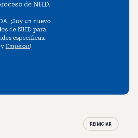
l proceso de NHD.
DA! ¡Soy un nuevo
idos de NHD para
ades específicas.
 y
Empezar
!
REINICIAR