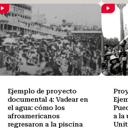
Ejemplo de proyecto
Pro
documental 4: Vadear en
Ejem
el agua: cómo los
Pued
afroamericanos
a la
regresaron a la piscina
Uni