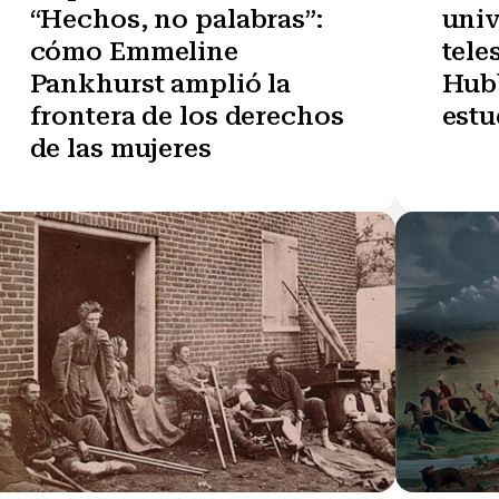
“Hechos, no palabras”:
univ
cómo Emmeline
tele
Pankhurst amplió la
Hubb
frontera de los derechos
estu
de las mujeres