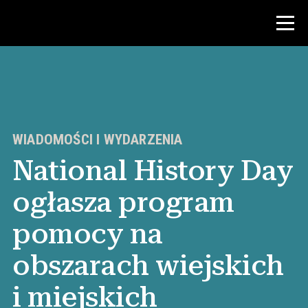
Konkurs
Zasoby dla nauczycieli
WIADOMOŚCI I WYDARZENIA
National History Day
Wiadomości i wydarzenia
ogłasza program
®
O NHD
pomocy na
Zaangażować się
obszarach wiejskich
i miejskich