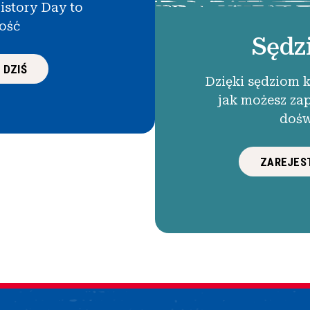
istory Day to
łość
Sędz
 DZIŚ
Dzięki sędziom 
jak możesz za
dośw
ZAREJEST