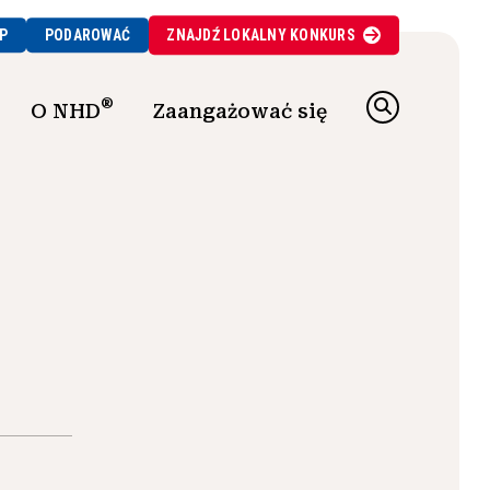
P
PODAROWAĆ
ZNAJDŹ
LOKALNY
KONKURS
®
O NHD
Zaangażować się