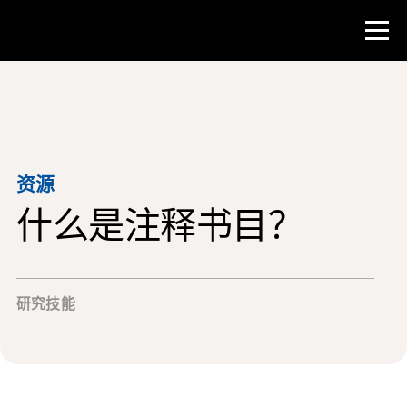
比赛
教师资源
资源
什么是注释书目？
课堂工具
培训班
研究所
研究技能
教学研究技能
为 NHD 学生提供建议