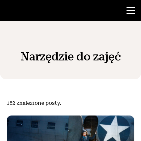
Konkurs
Narzędzie do zajęć
Zasoby dla nauczycieli
Wiadomości i wydarzenia
®
O NHD
182
znalezione posty.
Zaangażować się