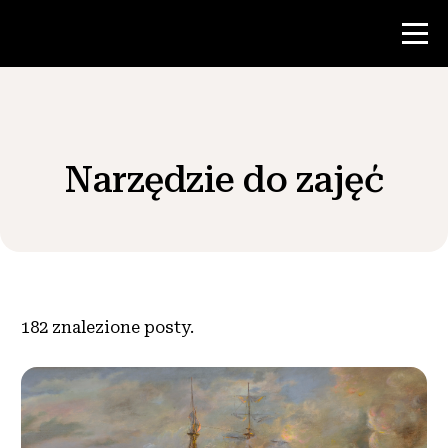
Konkurs
Narzędzie do zajęć
Zasoby dla nauczycieli
Wiadomości i wydarzenia
®
O NHD
182
znalezione posty.
Zaangażować się