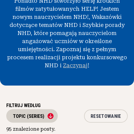
Ponadto NHD stworzyło serię krótkich
Wiadomości i wydarzenia
filmów zatytułowanych HELP! Jestem
nowym nauczycielem NHD!, Wskazówki
®
O NHD
dotyczące tematów NHD i Szybkie porady
NHD, które pomagają nauczycielom
Zaangażować się
angażować uczniów w określone
umiejętności. Zapoznaj się z pełnym
procesem realizacji projektu konkursowego
NHD i
Zaczynaj
!
FILTRUJ WEDŁUG
RESETOWANIE
TOPIC (SERIES)
95
znalezione posty.