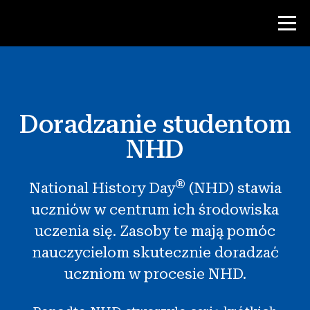
Konkurs
Doradzanie studentom
Zasoby dla nauczycieli
NHD
Narzędzia w klasie
®
National History Day
(NHD) stawia
Kursy
uczniów w centrum ich środowiska
Instytuty
uczenia się. Zasoby te mają pomóc
Nauczanie umiejętności badawczych
nauczycielom skutecznie doradzać
Doradzanie studentom NHD
uczniom w procesie NHD.