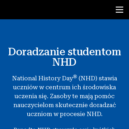
Konkurs
Doradzanie studentom
Zasoby dla nauczycieli
NHD
Narzędzia w klasie
®
National History Day
(NHD) stawia
Kursy
uczniów w centrum ich środowiska
Instytuty
uczenia się. Zasoby te mają pomóc
Nauczanie umiejętności badawczych
nauczycielom skutecznie doradzać
Doradzanie studentom NHD
uczniom w procesie NHD.