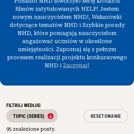
Ponadto NHD stworzyło serię krótkich
Wiadomości i wydarzenia
filmów zatytułowanych HELP! Jestem
nowym nauczycielem NHD!, Wskazówki
®
O NHD
dotyczące tematów NHD i Szybkie porady
NHD, które pomagają nauczycielom
Zaangażować się
angażować uczniów w określone
umiejętności. Zapoznaj się z pełnym
procesem realizacji projektu konkursowego
NHD i
Zaczynaj
!
FILTRUJ WEDŁUG
RESETOWANIE
TOPIC (SERIES)
95
znalezione posty.