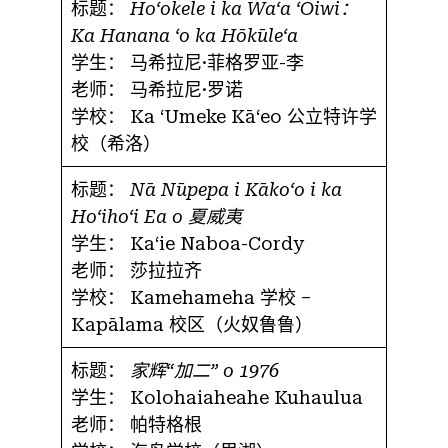
标题：
Hoʻokele i ka Waʻa ʻŌiwi：
Ka Hanana ʻo ka Hōkūleʻa
学生：
马希拉尼·菲格罗亚-李
老师：
马希拉尼·罗诺
学校：
Ka ʻUmeke Kāʻeo 公立特许学
校（希洛）
标题：
Nā Nūpepa i Kākoʻo i ka
Hoʻihoʻi Ea o 夏威夷
学生：
Kaʻie Naboa-Cordy
老师：
莎拉拉齐
学校：
Kamehameha 学校 –
Kapālama 校区（火奴鲁鲁）
标题：
家辉“加二” o 1976
学生：
Kolohaiaheahe Kuhaulua
老师：
帕特格根