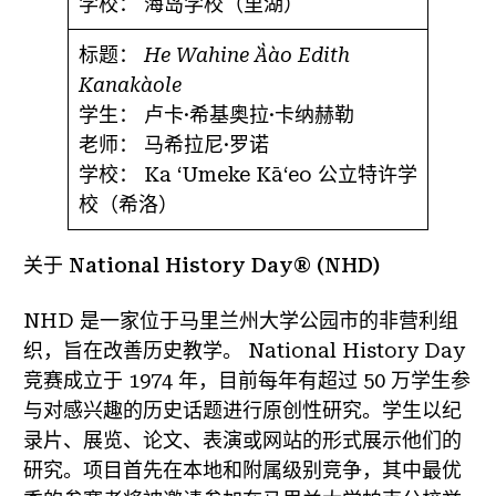
学校：
海岛学校（里湖）
标题：
He Wahine `A`a`o Edith
Kanaka`ole
学生：
卢卡·希基奥拉·卡纳赫勒
老师：
马希拉尼·罗诺
学校：
Ka ʻUmeke Kāʻeo 公立特许学
校（希洛）
关于 National History Day® (NHD)
NHD 是一家位于马里兰州大学公园市的非营利组
织，旨在改善历史教学。 National History Day
竞赛成立于 1974 年，目前每年有超过 50 万学生参
与对感兴趣的历史话题进行原创性研究。学生以纪
录片、展览、论文、表演或网站的形式展示他们的
研究。项目首先在本地和附属级别竞争，其中最优