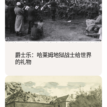
爵士乐：哈莱姆地狱战士给世界
的礼物