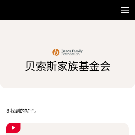
比赛
教师资源
贝索斯家族基金会
新闻与事件
®
关于 NHD
参与其中
8
找到的帖子。