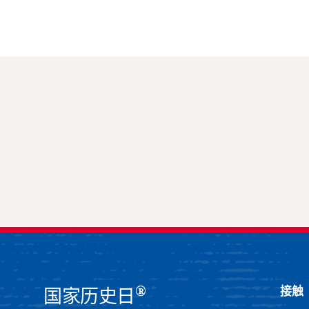
®
接触
国家历史日