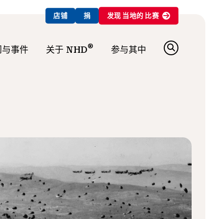
店铺
捐
发现
当地的
比赛
®
闻与事件
关于 NHD
参与其中