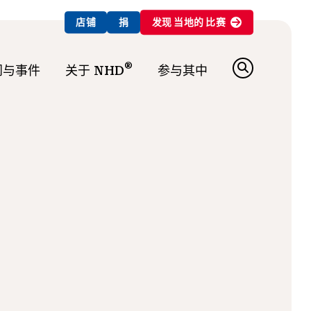
店铺
捐
发现
当地的
比赛
®
闻与事件
关于 NHD
参与其中